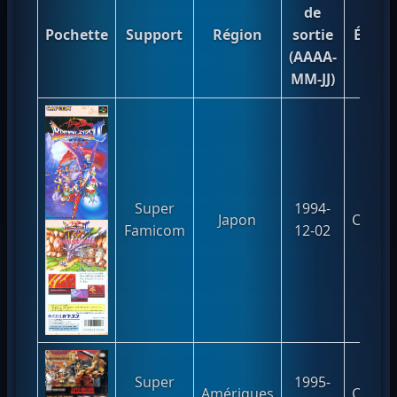
de
Pochette
Support
Région
sortie
Édite
(AAAA-
MM-JJ)
Super
1994-
Japon
Capc
Famicom
12-02
Super
1995-
Amériques
Capc