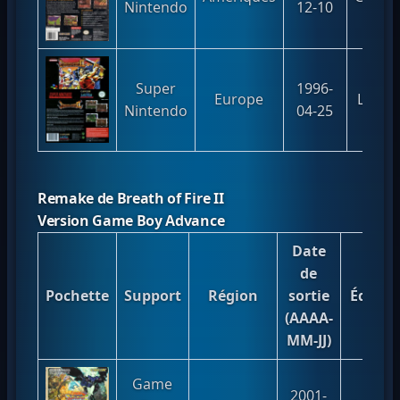
Nintendo
12-10
Super
1996-
Europe
Lagun
Nintendo
04-25
Remake de Breath of Fire II
Version Game Boy Advance
Date
de
Pochette
Support
Région
sortie
Éditeu
(AAAA-
MM-JJ)
Game
2001-