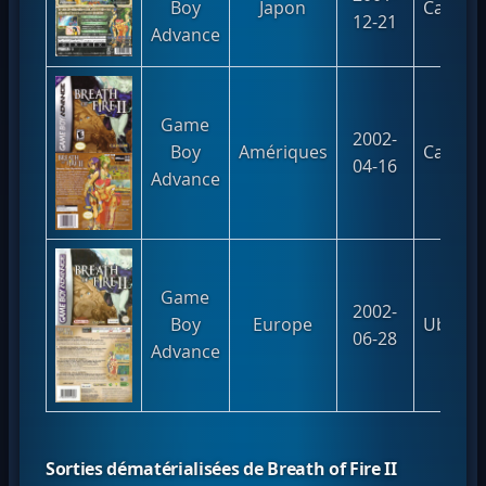
Boy
Japon
Capco
12-21
Advance
Game
2002-
Boy
Amériques
Capco
04-16
Advance
Game
2002-
Boy
Europe
Ubi Sof
06-28
Advance
Sorties dématérialisées de Breath of Fire II