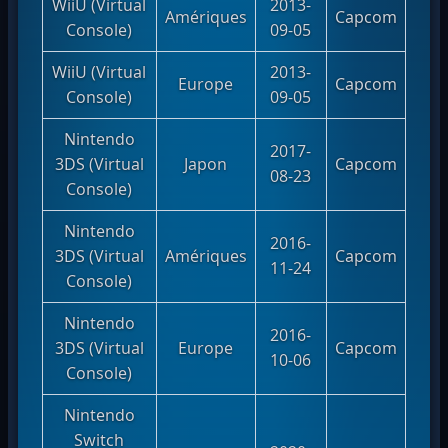
WiiU (Virtual
2013-
Amériques
Capcom
Console)
09-05
WiiU (Virtual
2013-
Europe
Capcom
Console)
09-05
Nintendo
2017-
3DS (Virtual
Japon
Capcom
08-23
Console)
Nintendo
2016-
3DS (Virtual
Amériques
Capcom
11-24
Console)
Nintendo
2016-
3DS (Virtual
Europe
Capcom
10-06
Console)
Nintendo
Switch