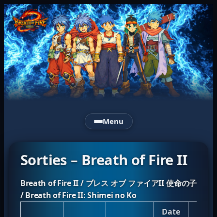
Aller
Breath
au
of
contenu
Fire
World
Menu
Sorties – Breath of Fire II
Breath of Fire II / ブレス オブ ファイアII 使命の子
/ Breath of Fire II: Shimei no Ko
Date